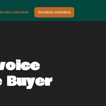
Accès membre
Deviens membre
 voice
e Buyer