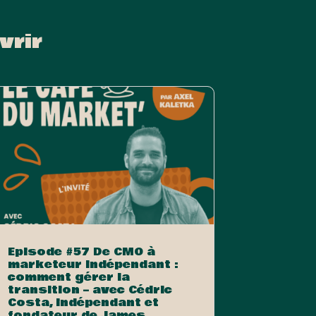
vrir
Episode #57 De CMO à
marketeur indépendant :
comment gérer la
transition – avec Cédric
Costa, indépendant et
fondateur de James