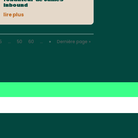
Inbound
lire plus
5
…
50
60
…
»
Dernière page »