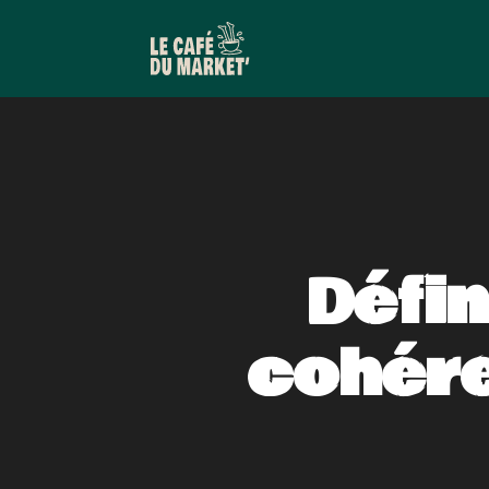
Défin
cohére