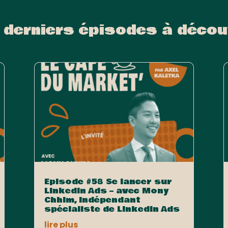
 derniers épisodes à décou
Episode #58 Se lancer sur
LinkedIn Ads – avec Mony
Chhim, indépendant
spécialiste de LinkedIn Ads
lire plus