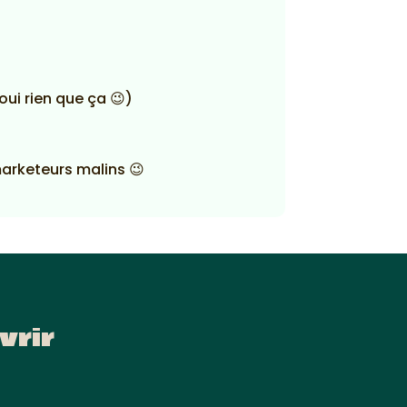
oui rien que ça 😉)
marketeurs malins 😉
vrir