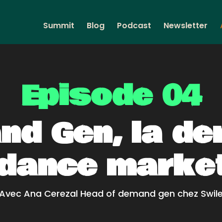
Summit
Blog
Podcast
Newsletter
Episode 04
d Gen, la de
dance marke
Avec Ana Cerezal Head of demand gen chez Swil