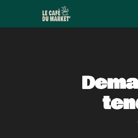
Deman
ten