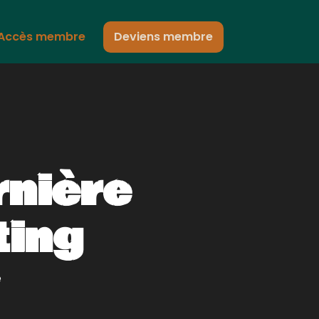
Accès membre
Deviens membre
rnière
ting
e