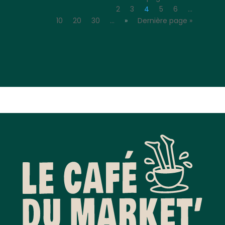
2
3
4
5
6
…
10
20
30
…
»
Dernière page »