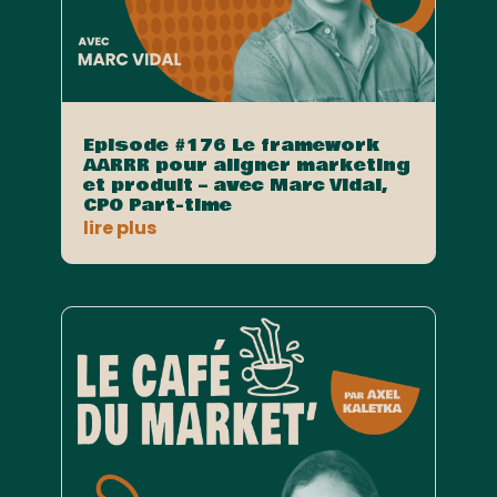
Episode #176 Le framework
AARRR pour aligner marketing
et produit – avec Marc Vidal,
CPO Part-time
lire plus