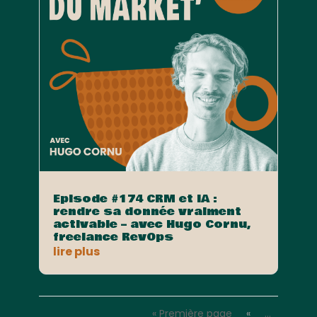
Episode #174 CRM et IA :
rendre sa donnée vraiment
activable – avec Hugo Cornu,
freelance RevOps
lire plus
« Première page
«
…