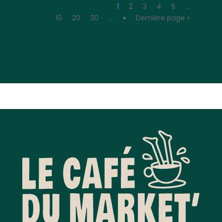
1
2
3
4
5
…
10
20
30
…
»
Dernière page »