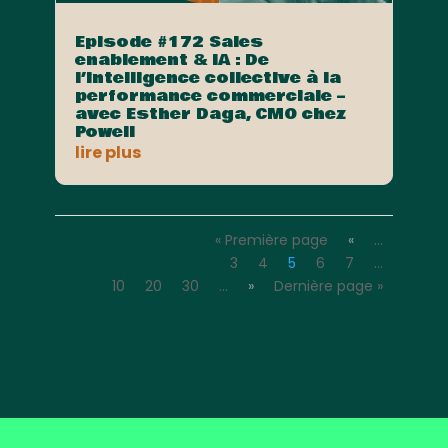
Episode #172 Sales
enablement & IA : De
l’intelligence collective à la
performance commerciale –
avec Esther Daga, CMO chez
Powell
lire plus
« Première page
«
…
3
4
5
6
7
…
10
20
30
…
»
Dernière page »