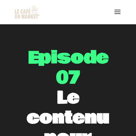
Episode
07
Le
contenu