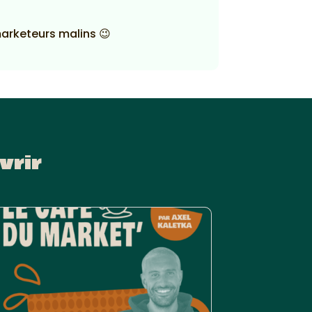
marketeurs malins 😉
vrir