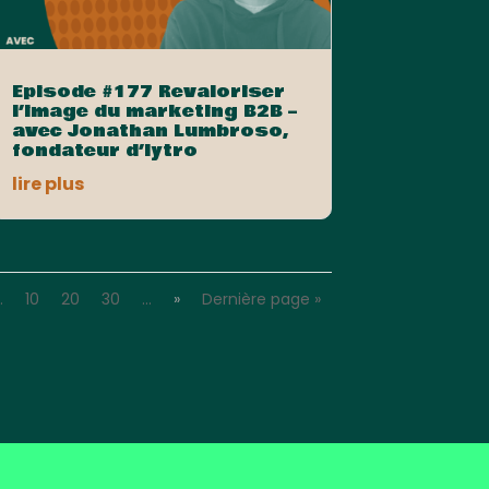
Episode #177 Revaloriser
l’image du marketing B2B –
avec Jonathan Lumbroso,
fondateur d’Iytro
lire plus
…
10
20
30
…
»
Dernière page »