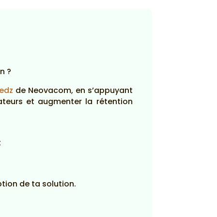
rn ?
eedz
de Neovacom, en s’appuyant
sateurs et augmenter la rétention
t
ption de ta solution.