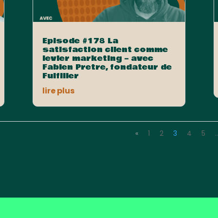
Episode #178 La
satisfaction client comme
levier marketing – avec
Fabien Pretre, fondateur de
Fulfiller
lire plus
«
1
2
3
4
5