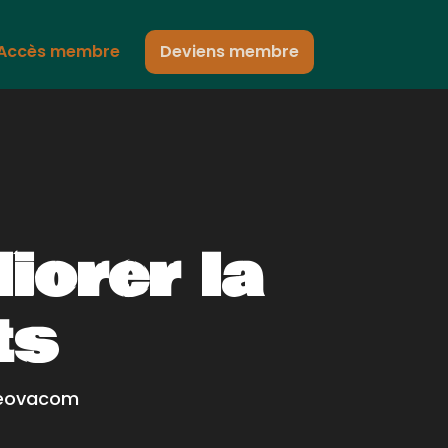
Accès membre
Deviens membre
iorer la
ts
Neovacom