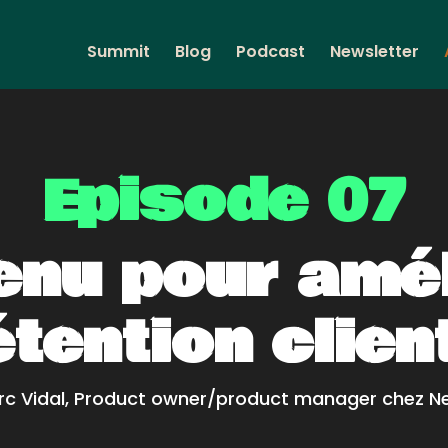
Summit
Blog
Podcast
Newsletter
Episode 07
enu pour amél
étention clien
rc Vidal, Product owner/product manager chez 