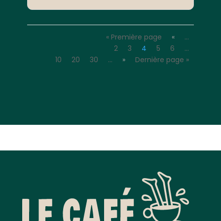
« Première page
«
…
2
3
4
5
6
…
10
20
30
…
»
Dernière page »