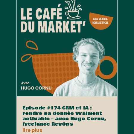
Episode #174 CRM et IA :
rendre sa donnée vraiment
activable – avec Hugo Cornu,
freelance RevOps
lire plus