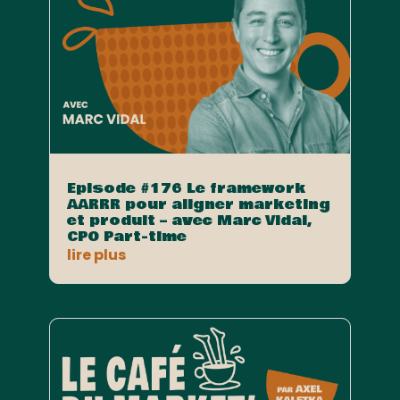
Episode #176 Le framework
AARRR pour aligner marketing
et produit – avec Marc Vidal,
CPO Part-time
lire plus