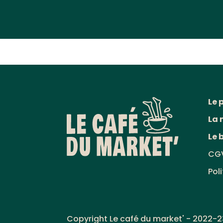
Le 
La 
Le 
CG
Pol
Copyright Le café du market' - 2022-2