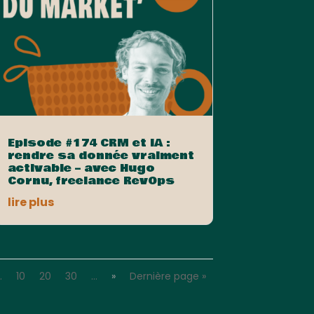
Episode #174 CRM et IA :
rendre sa donnée vraiment
activable – avec Hugo
Cornu, freelance RevOps
lire plus
…
10
20
30
…
»
Dernière page »