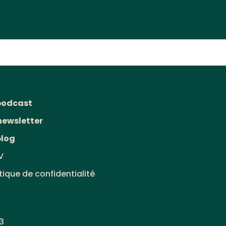
podcast
newsletter
blog
V
itique de confidentialité
3