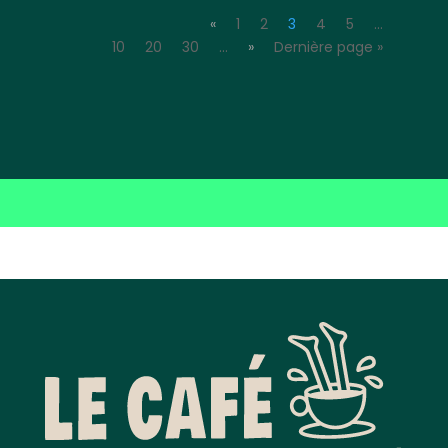
«
1
2
3
4
5
…
10
20
30
…
»
Dernière page »