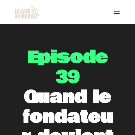
Episode
39
Quand le
fondateu