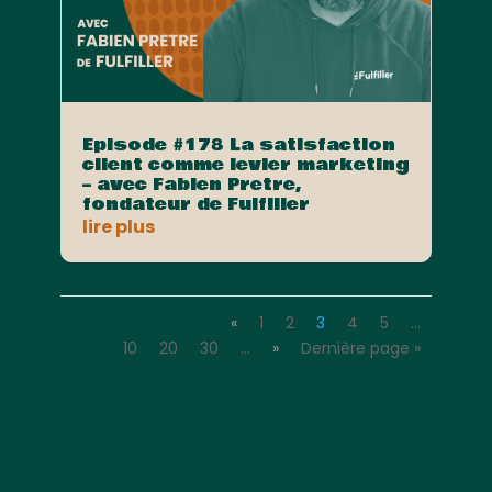
Episode #178 La satisfaction
client comme levier marketing
– avec Fabien Pretre,
fondateur de Fulfiller
lire plus
«
1
2
3
4
5
…
10
20
30
…
»
Dernière page »