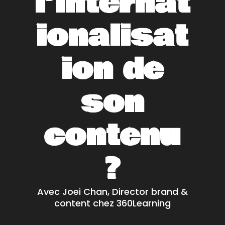
l’internat
ionalisat
ion de
son
contenu
?
Avec Joei Chan, Director brand &
content chez 360Learning