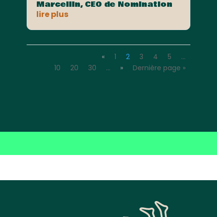
Marcellin, CEO de Nomination
lire plus
«
1
2
3
4
5
…
10
20
30
…
»
Dernière page »