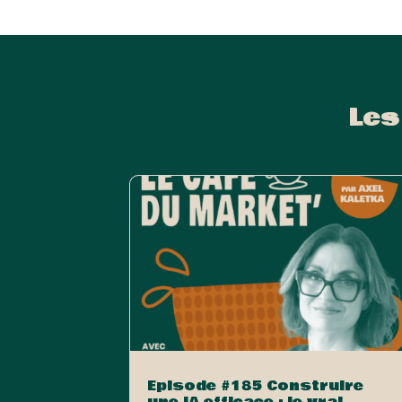
Les
Episode #185 Construire
une IA efficace : le vrai