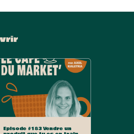
vrir
Episode #183 Vendre un
produit que tu es en train