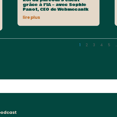
grâce à l’IA – avec Sophie
Panot, CEO de Webmecanik
lire plus
1
2
3
4
5
podcast