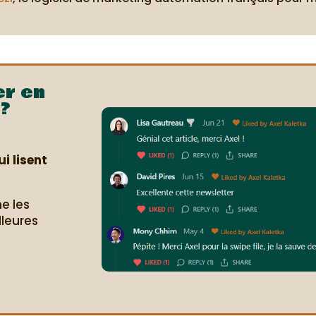
er en
?
i lisent
e les
lleures
.