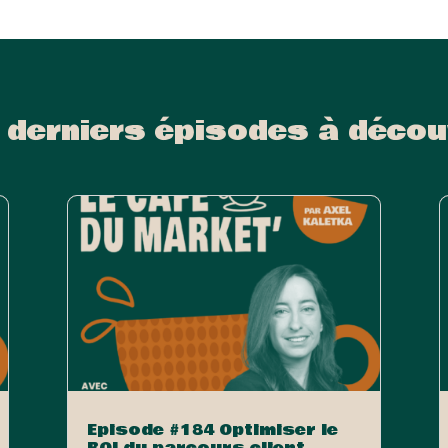
 derniers épisodes à décou
Episode #184 Optimiser le
ROI du parcours client