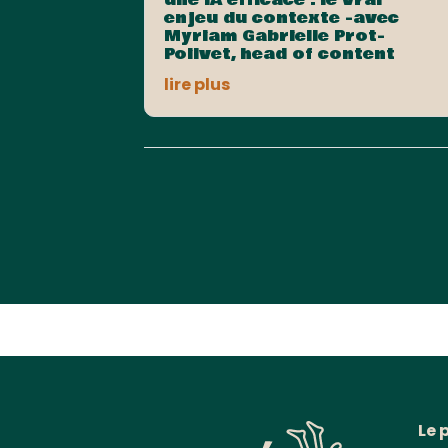
enjeu du contexte -avec
Myriam Gabrielle Prot-
Poilvet, head of content
lire plus
Le 