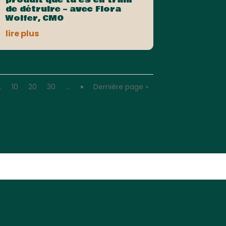
de détruire – avec Flora
Wolfer, CMO
lire plus
…
10
20
30
…
»
Dernière page »