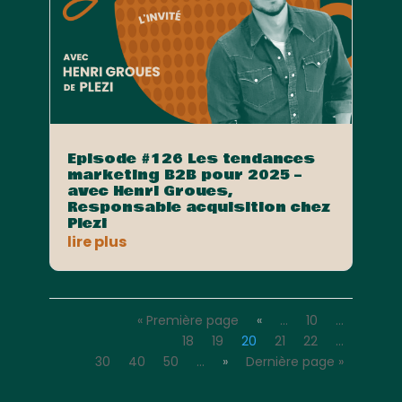
Episode #126 Les tendances
marketing B2B pour 2025 –
avec Henri Groues,
Responsable acquisition chez
Plezi
lire plus
« Première page
«
…
10
…
18
19
20
21
22
…
30
40
50
…
»
Dernière page »