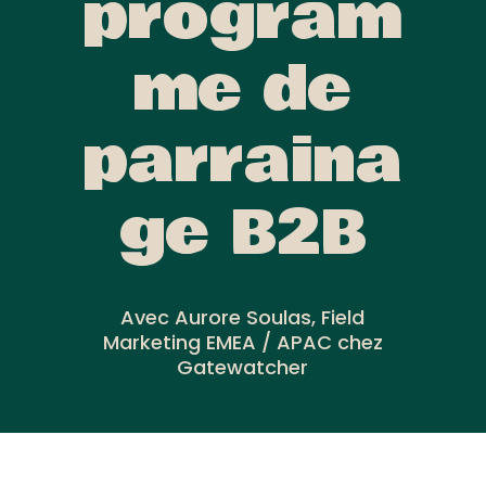
program
me de
parraina
ge B2B
Avec Aurore Soulas, Field
Marketing EMEA / APAC chez
Gatewatcher