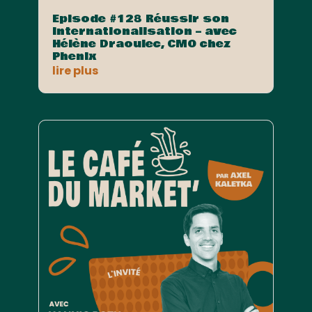
Episode #128 Réussir son
internationalisation – avec
Hélène Draoulec, CMO chez
Phenix
lire plus