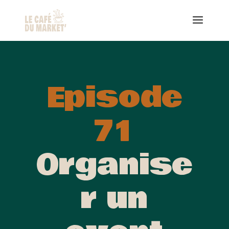
Episode
71
Organise
r un