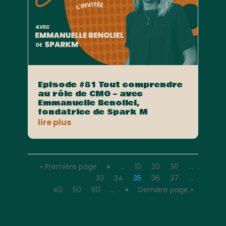
Episode #81 Tout comprendre
au rôle de CMO – avec
Emmanuelle Benoliel,
fondatrice de Spark M
lire plus
« Première page
«
…
10
20
30
…
33
34
35
36
37
…
40
50
60
…
»
Dernière page »