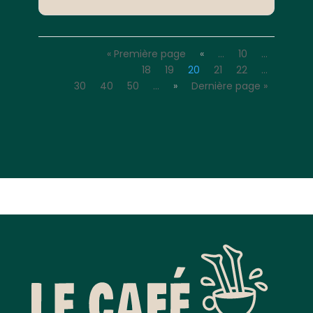
« Première page
«
…
10
…
18
19
20
21
22
…
30
40
50
…
»
Dernière page »