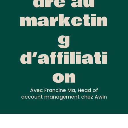
dre au
marketin
g
d’affiliati
on
Avec Francine Ma, Head of
account management chez Awin