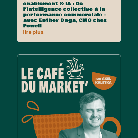
enablement & IA : De
l’intelligence collective à la
performance commerciale –
avec Esther Daga, CMO chez
Powell
lire plus