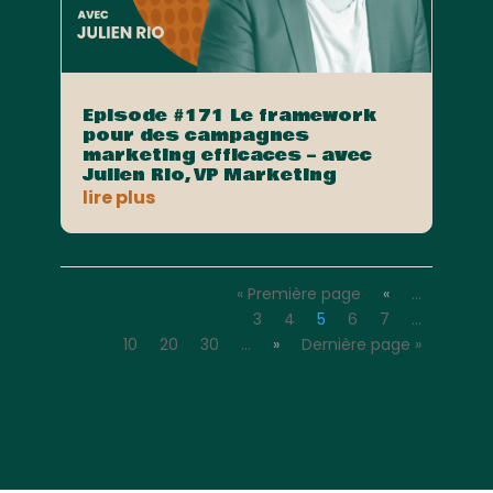
Episode #171 Le framework
pour des campagnes
marketing efficaces – avec
Julien Rio, VP Marketing
lire plus
« Première page
«
…
3
4
5
6
7
…
10
20
30
…
»
Dernière page »