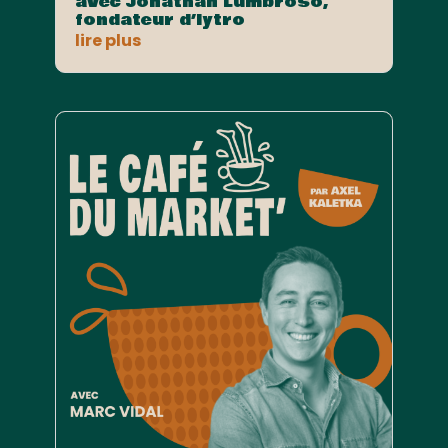
avec Jonathan Lumbroso,
fondateur d’Iytro
lire plus