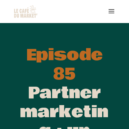
Episode
85
Partner
marketin