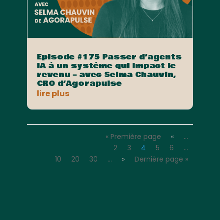
Episode #175 Passer d’agents
IA à un système qui impact le
revenu – avec Selma Chauvin,
CRO d’Agorapulse
lire plus
« Première page
«
…
2
3
4
5
6
…
10
20
30
…
»
Dernière page »