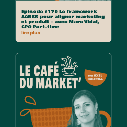
Episode #176 Le framework
AARRR pour aligner marketing
et produit – avec Marc Vidal,
CPO Part-time
lire plus