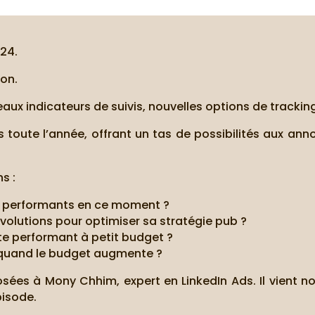
24.
ion.
ux indicateurs de suivis, nouvelles options de trackin
toute l’année, offrant un tas de possibilités aux ann
s :
us performants en ce moment ?
volutions pour optimiser sa stratégie pub ?
 performant à petit budget ?
quand le budget augmente ?
osées à Mony Chhim, expert en LinkedIn Ads. Il vient no
pisode.