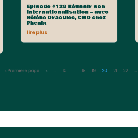
Episode #128 Réussir son
internationalisation – avec
Hélène Draoulec, CMO chez
Phenix
lire plus
« Première page
«
…
10
…
18
19
20
21
22
…