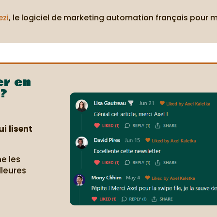
ezi
, le logiciel de marketing automation français pour 
er en
?
i lisent
e les
lleures
.