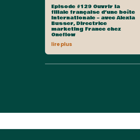
Episode #129 Ouvrir la
filiale française d’une boîte
internationale – avec Alexia
Busser, Directrice
marketing France chez
Oneflow
lire plus