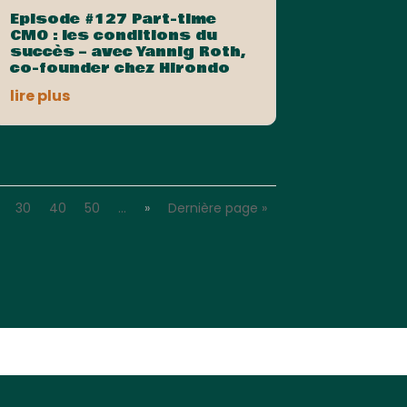
Episode #127 Part-time
CMO : les conditions du
succès – avec Yannig Roth,
co-founder chez Hirondo
lire plus
30
40
50
…
»
Dernière page »