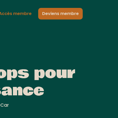
Accès membre
Deviens membre
oops pour
sance
aCar