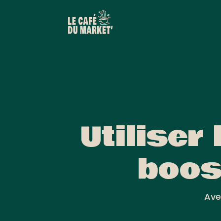
Utiliser
boos
Ave