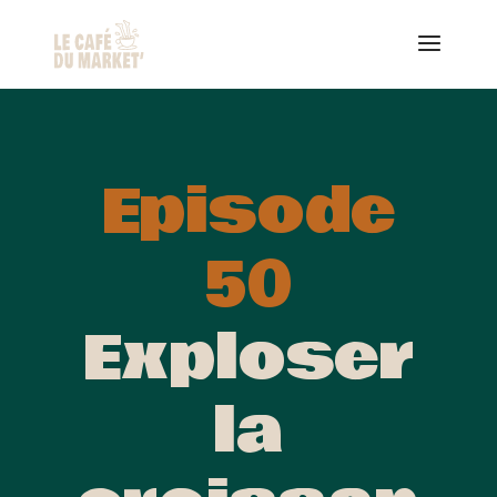
Episode
50
Exploser
la