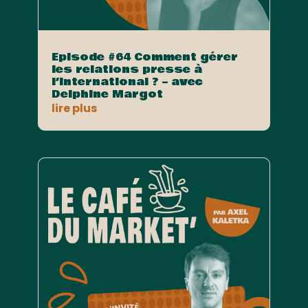
Episode #64 Comment gérer
les relations presse à
l’international ? – avec
Delphine Margot
lire plus