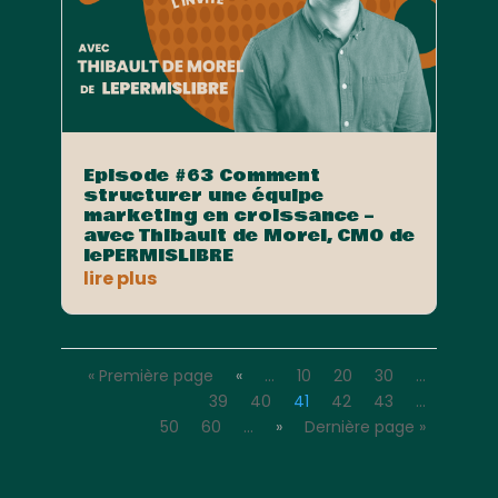
Episode #63 Comment
structurer une équipe
marketing en croissance –
avec Thibault de Morel, CMO de
lePERMISLIBRE
lire plus
« Première page
«
…
10
20
30
…
39
40
41
42
43
…
50
60
…
»
Dernière page »