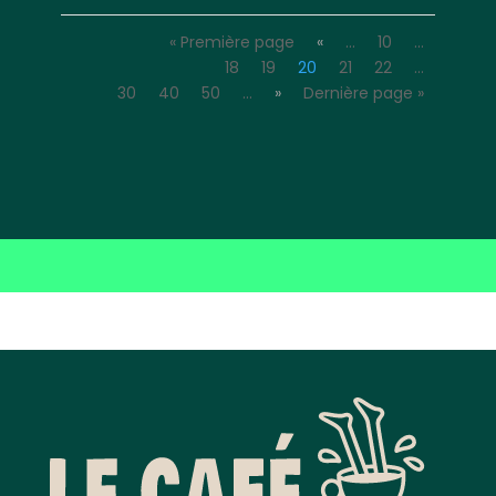
« Première page
«
…
10
…
18
19
20
21
22
…
30
40
50
…
»
Dernière page »