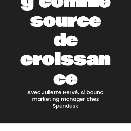
g comme
source
de
croissan
ce
Avec Juliette Hervé, Allbound
marketing manager chez
Spendesk