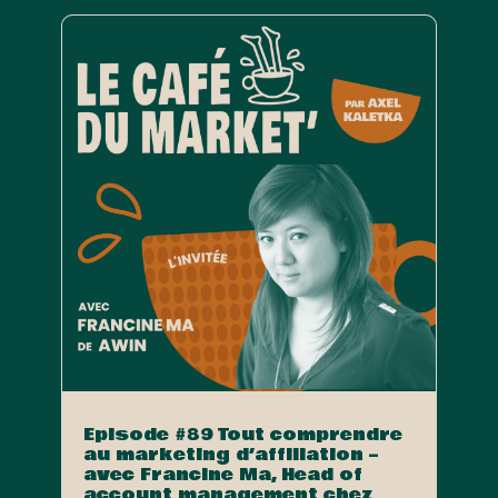
Episode #89 Tout comprendre
au marketing d’affiliation –
avec Francine Ma, Head of
account management chez