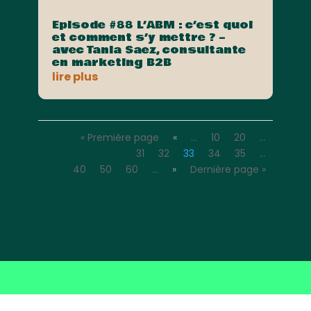
Episode #88 L’ABM : c’est quoi
et comment s’y mettre ? –
avec Tania Saez, consultante
en marketing B2B
lire plus
« Première page
«
…
10
20
…
31
32
33
34
35
…
40
50
60
…
»
Dernière page »