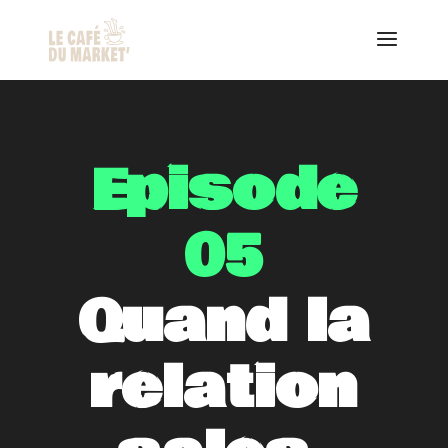
Episode
05
Quand la
relation