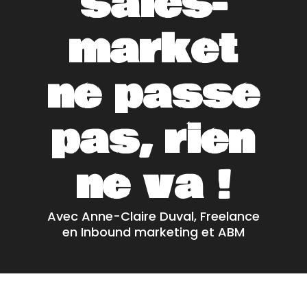
sales-
market
ne passe
pas, rien
ne va !
Avec Anne-Claire Duval, Freelance
en Inbound marketing et ABM